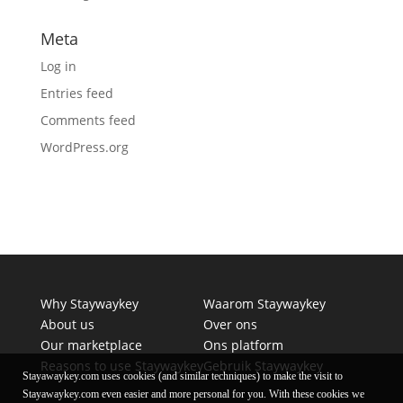
Meta
Log in
Entries feed
Comments feed
WordPress.org
Why Staywaykey
Waarom Staywaykey
About us
Over ons
Our marketplace
Ons platform
Reasons to use Staywaykey
Gebruik Staywaykey
Stayawaykey.com uses cookies (and similar techniques) to make the visit to
Stayawaykey.com even easier and more personal for you. With these cookies we