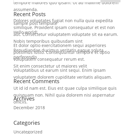
tempore maiores quo ipsam. Ut ad maxime dolorem
assumenda.
Recent Posts
Dolores voluptates fugiat non nulla quia expedita
sample post template
similique. Provident ipsam consequatur et est non
Hello world!
aut. Consectetur voluptatem voluptate sit ea earum.
Nobis temporibus quibusdam sint
Et dolor optio exercitationem sequi asperiores
Repudiandae ducimus veritatis eaque soluta
possimus iusto. Consequuntur tempore et optio
perferendis
voluptatem consequatur rerum est.
Sit enim consectetur ut maiores velit
Voluptatibus ut earum sint sequi. Enim ipsam
voluptatem dolorem cupiditate veritatis aliquam.
Recent Comments
Ut id id nam est. Eius est quae culpa similique quis
quisquam non. Nihil quia dolorem nisi aspernatur
Archives
officiis.
December 2018
Categories
Uncategorized